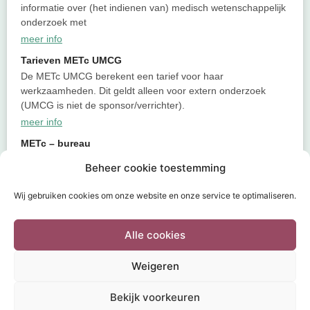
informatie over (het indienen van) medisch wetenschappelijk
onderzoek met
meer info
Tarieven METc UMCG
De METc UMCG berekent een tarief voor haar
werkzaamheden. Dit geldt alleen voor extern onderzoek
(UMCG is niet de sponsor/verrichter).
meer info
METc – bureau
De Medisch Ethische Toetsingscommissie wordt ondersteund
Beheer cookie toestemming
door medewerkers van het METc Bureau. Zij begeleiden het
indienings- en beoordelingsproces maar maken
Wij gebruiken cookies om onze website en onze service te optimaliseren.
meer info
Alle cookies
Weigeren
HOME
INDIENEN
DOCUMENTEN
THEMA’S
FAQ
Bekijk voorkeuren
CONTACT
DISCLAIMER
COOKIEBELEID
POWERED BY
Wild Sea 2020