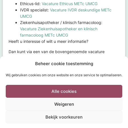
Ethicus-lid:
Vacature Ethicus METc UMCG
IVDR specialist:
Vacature IVDR deskundige METc
UMCG
Ziekenhuisapotheker / klinisch farmacoloog:
Vacature Ziekenhuisapotheker en klinisch
farmacoloog METc UMCG
Heeft u interesse of wilt u meer informatie?
Dan kunt via een van de bovengenoemde vacature
formulieren een contact verzoek aanvragen.
Beheer cookie toestemming
Print of exporteer naar pdf
Wij gebruiken cookies om onze website en onze service te optimaliseren.
Alle cookies
Weigeren
HOME
INDIENEN
DOCUMENTEN
THEMA’S
FAQ
Bekijk voorkeuren
CONTACT
DISCLAIMER
COOKIEBELEID
POWERED BY
Wild Sea 2020