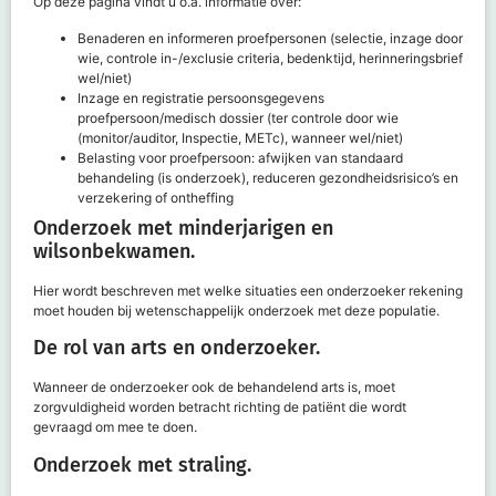
Op deze pagina vindt u o.a. informatie over:
Benaderen en informeren proefpersonen (selectie, inzage door
wie, controle in-/exclusie criteria, bedenktijd, herinneringsbrief
wel/niet)
Inzage en registratie persoonsgegevens
proefpersoon/medisch dossier (ter controle door wie
(monitor/auditor, Inspectie, METc), wanneer wel/niet)
Belasting voor proefpersoon: afwijken van standaard
behandeling (is onderzoek), reduceren gezondheidsrisico’s en
verzekering of ontheffing
Onderzoek met minderjarigen en
wilsonbekwamen.
Hier wordt beschreven met welke situaties een onderzoeker rekening
moet houden bij wetenschappelijk onderzoek met deze populatie.
De rol van arts en onderzoeker.
Wanneer de onderzoeker ook de behandelend arts is, moet
zorgvuldigheid worden betracht richting de patiënt die wordt
gevraagd om mee te doen.
Onderzoek met straling.