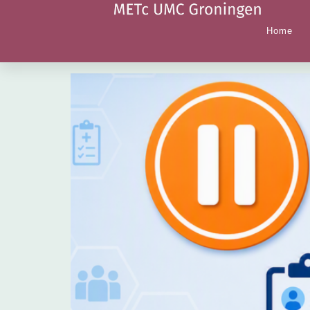
Tag:
nWMO
Home
Nieuwe nWMO-procedure: indienstop