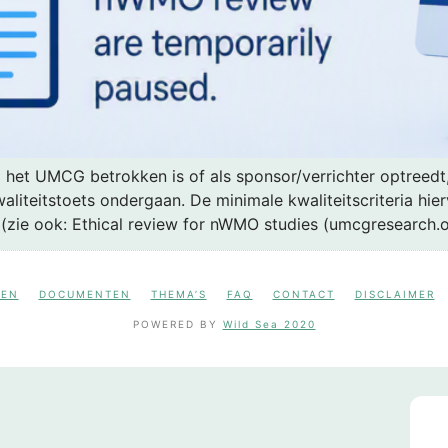
et UMCG betrokken is of als sponsor/verrichter optreedt, 
iteitstoets ondergaan. De minimale kwaliteitscriteria hie
ie ook: Ethical review for nWMO studies (umcgresearch.or
NEN
DOCUMENTEN
THEMA’S
FAQ
CONTACT
DISCLAIMER
POWERED BY
Wild Sea 2020