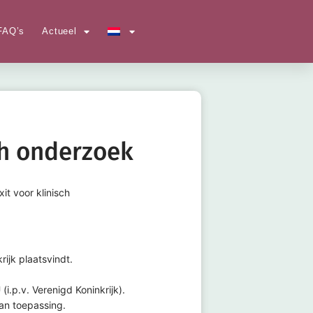
FAQ’s
Actueel
ch onderzoek
it voor klinisch
ijk plaatsvindt.
i.p.v. Verenigd Koninkrijk).
an toepassing.