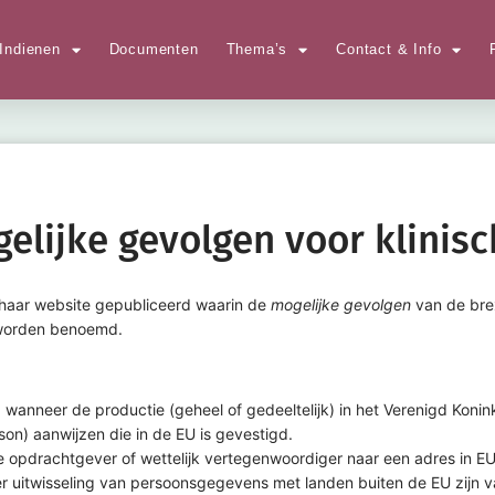
Indienen
Documenten
Thema’s
Contact & Info
gelijke gevolgen voor klinis
haar website gepubliceerd waarin de
mogelijke gevolgen
van de brex
worden benoemd.
anneer de productie (geheel of gedeeltelijk) in het Verenigd Koninkr
on) aanwijzen die in de EU is gevestigd.
e opdrachtgever of wettelijk vertegenwoordiger naar een adres in EU (
r uitwisseling van persoonsgegevens met landen buiten de EU zijn v