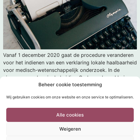
Vanaf 1 december 2020 gaat de procedure veranderen
voor het indienen van een verklaring lokale haalbaarheid
voor medisch-wetenschappelijk onderzoek. In de
nieuwe procedure is de huidige Onderzoeksverklaring
Beheer cookie toestemming
vervangen door de Verklaring Geschiktheid
Onderzoeksinstelling (VGO). Van 1 december 2020 tot 1
Wij gebruiken cookies om onze website en onze service te optimaliseren.
juni 2021 geldt een overgangsperiode en kunnen
opdrachtgevers kiezen of ze voor de beoordeling van
Alle cookies
[…]
Weigeren
HOME
INDIENEN
DOCUMENTEN
THEMA’S
FAQ