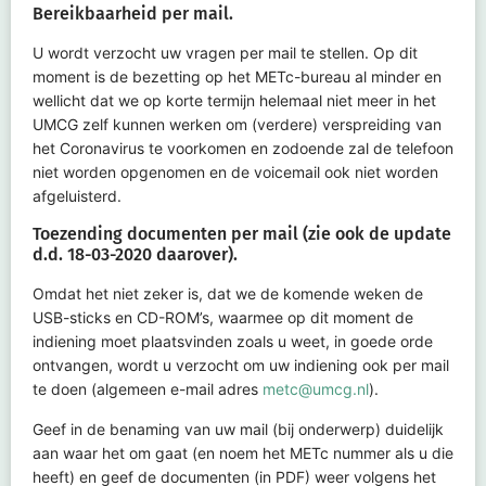
Bereikbaarheid per mail.
U wordt verzocht uw vragen per mail te stellen. Op dit
moment is de bezetting op het
METc
-bureau al minder en
wellicht dat we op korte termijn helemaal niet meer in het
UMCG zelf kunnen werken om (verdere) verspreiding van
het Coronavirus te voorkomen en zodoende zal de telefoon
niet worden opgenomen en de voicemail ook niet worden
afgeluisterd.
Toezending documenten per mail (zie ook de update
d.d. 18-03-2020 daarover).
Omdat het niet zeker is, dat we de komende weken de
USB-sticks en CD-
ROM’s
, waarmee op dit moment de
indiening moet plaatsvinden zoals u weet, in goede orde
ontvangen, wordt u verzocht om uw indiening
ook
per mail
te doen (algemeen e-mail adres
metc@umcg.nl
).
Geef in de benaming van uw mail (bij onderwerp) duidelijk
aan waar het om gaat
(en noem het
METc
nummer als u die
heeft)
en geef de documenten (in PDF) weer volgens
het