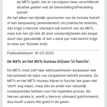
de METc geldt, dat er vervolgens twee verschillende
situaties gelden wat de behandeling/afhandeling
betreft.
Als het alleen het tijdelijk opschorten van de inclusie betreft
of een aanpassing (amendement) om praktische redenen,
dan krijgt u hierover uiteraard ook bericht van de METc,
maar kan het zijn dat dit door omstandigheden iets langer
duurt dan gebruikelijk of dat u eerst per mail bericht krijgt
en later per ‘formele’ brief.
Publicatiedatum: 16-03-2020:
De
METc
en het
METc
-bureau blijven ‘in functie’.
De
METc
moet zelf haar werkzaamheden aanpassen wat
bijvoorbeeld de wijze van vergaderen betreft
etcetera
. De
METc
en het
METc
-bureau blijven in functie (we gaan niet
‘dicht’ zeg maar), maar één en ander kan natuurlijk
consequenties hebben voor het logistieke proces. Als
hiervan sprake is, wordt u hierover uiteraard geïnformeerd,
dus houdt u deze site goed in de gaten.