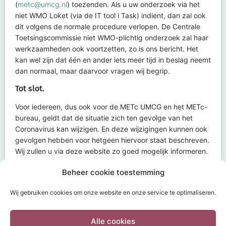
(
metc@umcg.nl
) toezenden. Als u uw onderzoek via het
niet WMO Loket (via de IT tool i
Task
) indient, dan zal ook
dit volgens de normale procedure verlopen. De Centrale
Toetsingscommissie niet WMO-plichtig onderzoek zal haar
werkzaamheden ook voortzetten, zo is ons bericht. Het
kan wel zijn dat één en ander iets meer tijd in beslag neemt
dan normaal, maar daarvoor vragen wij begrip.
Tot slot.
Voor iedereen, dus ook voor de
METc
UMCG en het
METc
-
bureau, geldt dat de situatie zich ten gevolge van het
Coronavirus kan wijzigen. En deze wijzigingen kunnen ook
gevolgen hebben voor hetgeen hiervoor staat beschreven.
Wij zullen u via deze website zo goed mogelijk informeren.
');
');
Beheer cookie toestemming
Print of exporteer naar pdf
Wij gebruiken cookies om onze website en onze service te optimaliseren.
Alle cookies