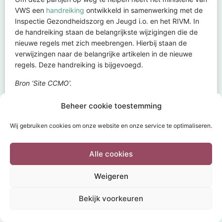
VWS een
handreiking
ontwikkeld in samenwerking met de
Inspectie Gezondheidszorg en Jeugd i.o. en het RIVM. In
de handreiking staan de belangrijkste wijzigingen die de
nieuwe regels met zich meebrengen. Hierbij staan de
verwijzingen naar de belangrijke artikelen in de nieuwe
regels. Deze handreiking is bijgevoegd.
Bron ‘Site CCMO’.
Print of exporteer naar pdf
Beheer cookie toestemming
Wij gebruiken cookies om onze website en onze service te optimaliseren.
Alle cookies
Weigeren
HOME
INDIENEN
DOCUMENTEN
THEMA’S
FAQ
CONTACT
DISCLAIMER
COOKIEBELEID
POWERED BY
Wild Sea 2020
Bekijk voorkeuren