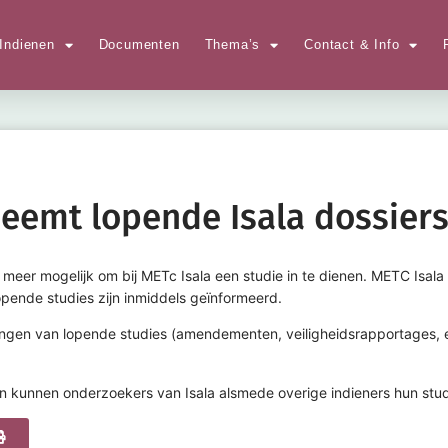
Indienen
Documenten
Thema’s
Contact & Info
emt lopende Isala dossiers
t meer mogelijk om bij METc Isala een studie in te dienen. METC Isala 
ende studies zijn inmiddels geïnformeerd.
gen van lopende studies (amendementen, veiligheidsrapportages,
n kunnen onderzoekers van Isala alsmede overige indieners hun stu