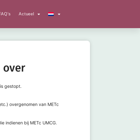
FAQ’s
Actueel
 over
is gestopt.
 etc.) overgenomen van METc
die indienen bij METc UMCG.