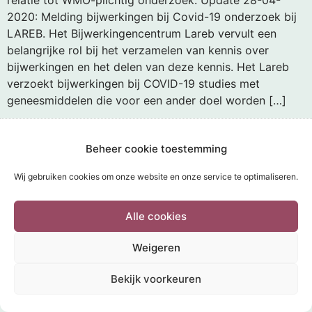
relatie tot WMO-plichtig onderzoek. Update 28-04-
2020: Melding bijwerkingen bij Covid-19 onderzoek bij
LAREB. Het Bijwerkingencentrum Lareb vervult een
belangrijke rol bij het verzamelen van kennis over
bijwerkingen en het delen van deze kennis. Het Lareb
verzoekt bijwerkingen bij COVID-19 studies met
geneesmiddelen die voor een ander doel worden […]
Beheer cookie toestemming
HOME
INDIENEN
DOCUMENTEN
THEMA’S
FAQ
CONTACT
DISCLAIMER
COOKIEBELEID
POWERED BY
Wild Sea 2020
Wij gebruiken cookies om onze website en onze service te optimaliseren.
Alle cookies
Weigeren
Bekijk voorkeuren