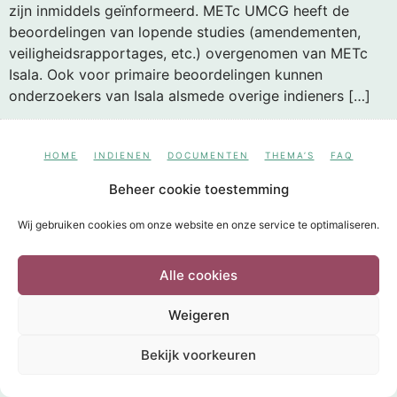
zijn inmiddels geïnformeerd. METc UMCG heeft de
beoordelingen van lopende studies (amendementen,
veiligheidsrapportages, etc.) overgenomen van METc
Isala. Ook voor primaire beoordelingen kunnen
onderzoekers van Isala alsmede overige indieners […]
HOME
INDIENEN
DOCUMENTEN
THEMA’S
FAQ
CONTACT
DISCLAIMER
COOKIEBELEID
Beheer cookie toestemming
POWERED BY
Wild Sea 2020
Wij gebruiken cookies om onze website en onze service te optimaliseren.
Alle cookies
Weigeren
Bekijk voorkeuren